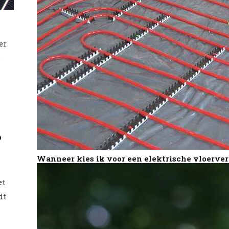
er
e
?
Wanneer kies ik voor een elektrische vloerv
et
dt