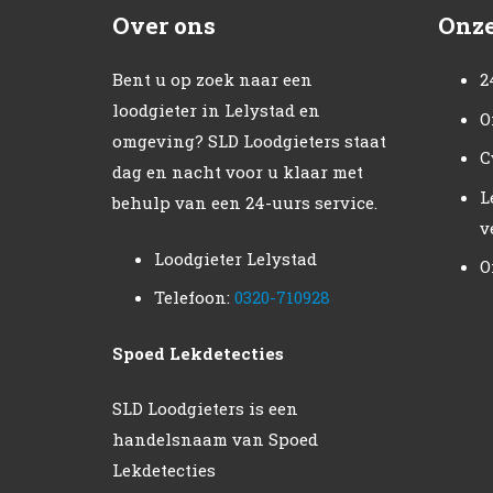
Over ons
Onze
Bent u op zoek naar een
2
loodgieter in Lelystad en
O
omgeving? SLD Loodgieters staat
C
dag en nacht voor u klaar met
L
behulp van een 24-uurs service.
v
Loodgieter Lelystad
O
Telefoon:
0320-710928
Spoed Lekdetecties
SLD Loodgieters is een
handelsnaam van Spoed
Lekdetecties