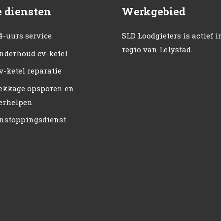
 diensten
Werkgebied
4-uurs service
SLD Loodgieters is actief i
regio van Lelystad.
nderhoud cv-ketel
v-ketel reparatie
ekkage opsporen en
erhelpen
nstoppingsdienst