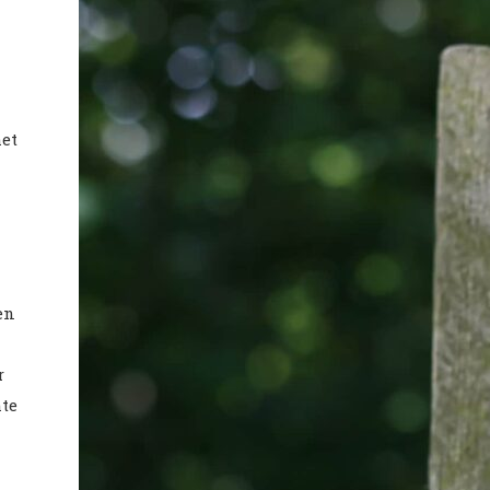
het
en
r
te