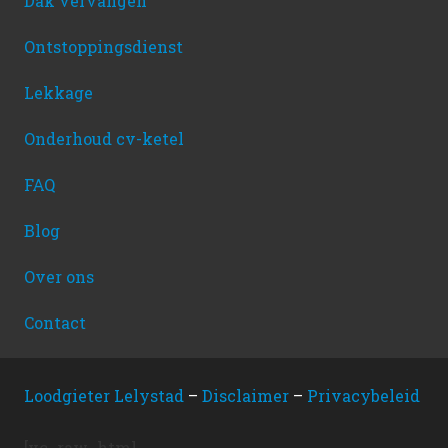
Dak vervangen
Ontstoppingsdienst
Lekkage
Onderhoud cv-ketel
FAQ
Blog
Over ons
Contact
Loodgieter Lelystad
–
Disclaimer
–
Privacybeleid
[vc_raw_html