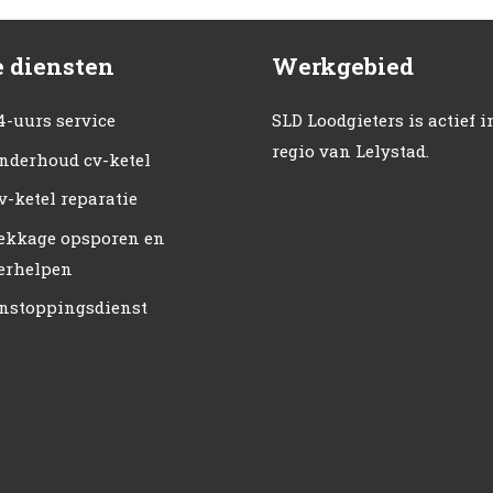
 diensten
Werkgebied
4-uurs service
SLD Loodgieters is actief i
regio van Lelystad.
nderhoud cv-ketel
v-ketel reparatie
ekkage opsporen en
erhelpen
nstoppingsdienst