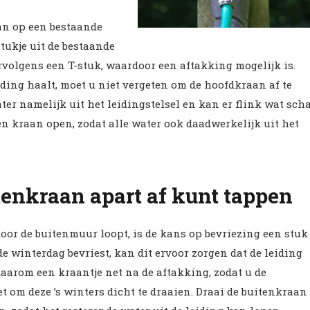
an op een bestaande
stukje uit de bestaande
rvolgens een T-stuk, waardoor een aftakking mogelijk is.
iding haalt, moet u niet vergeten om de hoofdkraan af te
water namelijk uit het leidingstelsel en kan er flink wat sch
een kraan open, zodat alle water ook daadwerkelijk uit het
itenkraan apart af kunt tappen
oor de buitenmuur loopt, is de kans op bevriezing een stuk
de winterdag bevriest, kan dit ervoor zorgen dat de leiding
daarom een kraantje net na de aftakking, zodat u de
t om deze ’s winters dicht te draaien. Draai de buitenkraan