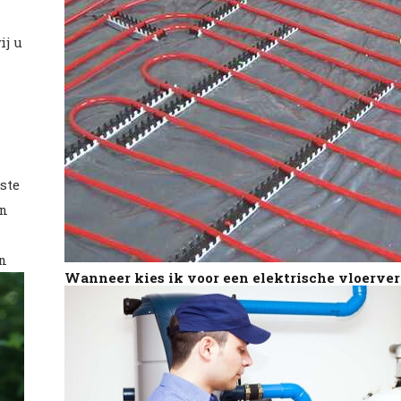
ij u
ste
en
an
Wanneer kies ik voor een elektrische vloerv