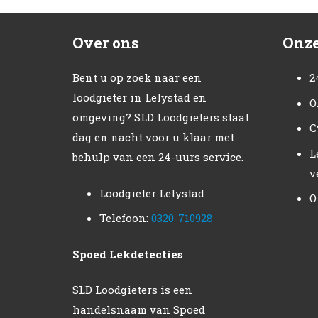
Over ons
Onze
Bent u op zoek naar een
2
loodgieter in Lelystad en
O
omgeving? SLD Loodgieters staat
C
dag en nacht voor u klaar met
L
behulp van een 24-uurs service.
v
Loodgieter Lelystad
O
Telefoon:
0320-710928
Spoed Lekdetecties
SLD Loodgieters is een
handelsnaam van Spoed