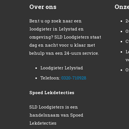
Over ons
Onze
Bent u op zoek naar een
2
loodgieter in Lelystad en
O
omgeving? SLD Loodgieters staat
C
dag en nacht voor u klaar met
L
behulp van een 24-uurs service.
v
Loodgieter Lelystad
O
Telefoon:
0320-710928
Spoed Lekdetecties
SLD Loodgieters is een
handelsnaam van Spoed
Lekdetecties