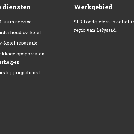
 diensten
Werkgebied
4-uurs service
SLD Loodgieters is actief i
regio van Lelystad.
nderhoud cv-ketel
v-ketel reparatie
ekkage opsporen en
erhelpen
nstoppingsdienst