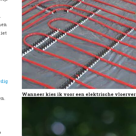
.
nen
iet
rdig
Wanneer kies ik voor een elektrische vloerv
en.
p