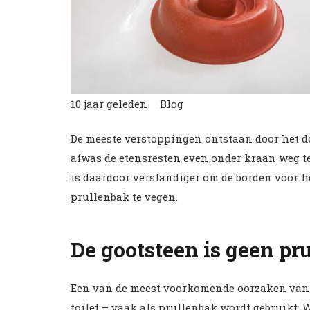
10 jaar geleden
Blog
De meeste verstoppingen ontstaan door het do
afwas de etensresten even onder kraan weg te
is daardoor verstandiger om de borden voor h
prullenbak te vegen.
De gootsteen is geen pr
Een van de meest voorkomende oorzaken van ee
toilet – vaak als prullenbak wordt gebruikt. W