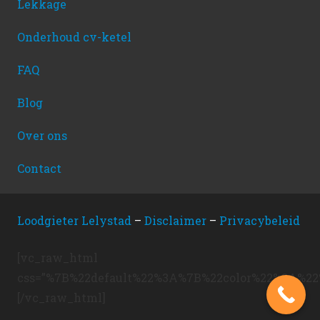
Lekkage
Onderhoud cv-ketel
FAQ
Blog
Over ons
Contact
Loodgieter Lelystad
–
Disclaimer
–
Privacybeleid
[vc_raw_html
css=”%7B%22default%22%3A%7B%22color%22%3A
[/vc_raw_html]